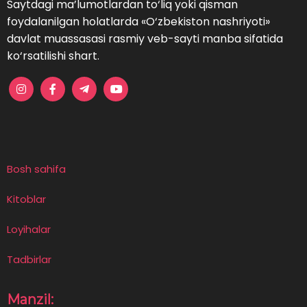
Saytdagi ma’lumotlardan to‘liq yoki qisman
foydalanilgan holatlarda «O‘zbekiston nashriyoti»
davlat muassasasi rasmiy veb-sayti manba sifatida
ko‘rsatilishi shart.
Bosh sahifa
Kitoblar
Loyihalar
Tadbirlar
Manzil: