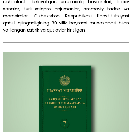
nishonlanib kelayotgan umumxalq bayramlari, tarixiy
sanalar, turli xalqaro anjumanlar, ommaviy tadbir va
marosimlar, O‘zbekiston Respublikasi Konstitutsiyasi
qabul qilinganligining 30 yillik bayrami munosabati bilan
yoʻllangan tabrik va qutlovlar kiritilgan.