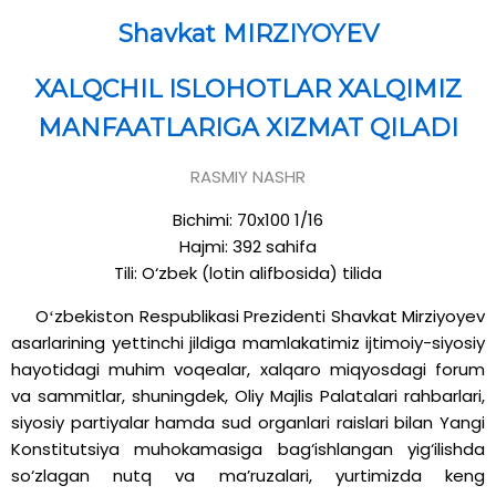
Shavkat MIRZIYOYEV
XALQCHIL ISLOHOTLAR XALQIMIZ
MANFAATLARIGA XIZMAT QILADI
RASMIY NASHR
Bichimi: 70x100 1/16
Hajmi: 392 sahifa
Tili: O‘zbek (lotin alifbosida) tilida
Oʻzbekiston Respublikasi Prezidenti Shavkat Mirziyoyev
asarlarining yettinchi jildiga mamlakatimiz ijtimoiy-siyosiy
hayotidagi muhim voqealar, xalqaro miqyosdagi forum
va sammitlar, shuningdek, Oliy Majlis Palatalari rahbarlari,
siyosiy partiyalar hamda sud organlari raislari bilan Yangi
Konstitutsiya muhokamasiga bag‘ishlangan yig‘ilishda
so‘zlagan nutq va ma’ruzalari, yurtimizda keng