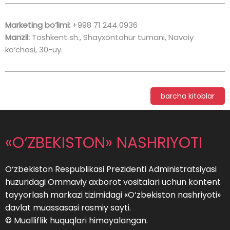
Marketing bo‘limi:
+998 71 244 0936
Manzil:
Toshkent sh., Shayxontohur tumani, Navoiy
ko‘chasi, 30-uy.
barcha kitoblar
«O‘ZBEKISTON» NASHRIYOTI
O‘zbekiston Respublikasi Prezidenti Administratsiyasi
huzuridagi Ommaviy axborot vositalari uchun kontent
tayyorlash markazi tizimidagi «O‘zbekiston nashriyoti»
davlat muassasasi rasmiy sayti.
© Mualliflik huquqlari himoyalangan.