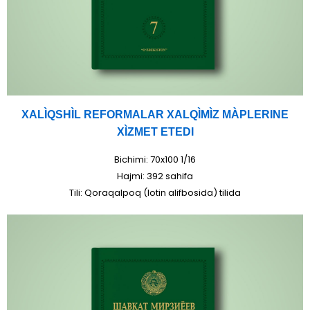
XALÌQSHÌL REFORMALAR XALQÌMÌZ MÀPLERINE
XÌZMET ETEDI
Bichimi: 70x100 1/16
Hajmi: 392 sahifa
Tili: Qoraqalpoq (lotin alifbosida) tilida